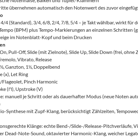
sche Notenhälse, Balken und Tuplet-Klammern
itte übernehmen automatisch den Notenwert des zuvor eingefügte
po
4/4 (Standard), 3/4, 6/8, 2/4, 7/8, 5/4 – je Takt wählbar, wirkt für
Tempo (BPM) plus Tempo-Markierungen an einzelnen Schritten (ge
ige im Notenblatt-Kopf und beim Drucken
nen
, Pull-Off, Slide (mit Zielnote), Slide Up, Slide Down (frei, ohne 
Tremolo, Vibrato, Release
 ½, Ganzton, 1½, Doppelbend
 (x), Let Ring
/Flageolet, Pinch Harmonic
e (⊓), Upstroke (V)
: manuell je Schritt oder als dauerhafter Modus (neue Noten auto
e
-Synthese mit Zupf-Klang, berücksichtigt Zählzeiten, Tempowech
ionsgerechte Klänge: echte Bend-/Slide-/Release-Pitchverläufe, 
er Dead-Note-Sound, oktavierter Harmonic-Klang, weicher Lega