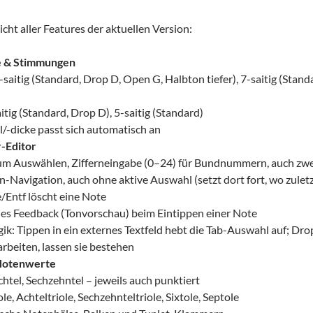
icht aller Features der aktuellen Version:
e & Stimmungen
-saitig (Standard, Drop D, Open G, Halbton tiefer), 7-saitig (Stand
itig (Standard, Drop D), 5-saitig (Standard)
l/-dicke passt sich automatisch an
-Editor
um Auswählen, Zifferneingabe (0–24) für Bundnummern, auch zwei
en-Navigation, auch ohne aktive Auswahl (setzt dort fort, wo zule
/Entf löscht eine Note
es Feedback (Tonvorschau) beim Eintippen einer Note
ik: Tippen in ein externes Textfeld hebt die Tab-Auswahl auf; Dr
rbeiten, lassen sie bestehen
Notenwerte
chtel, Sechzehntel – jeweils auch punktiert
ole, Achteltriole, Sechzehnteltriole, Sixtole, Septole