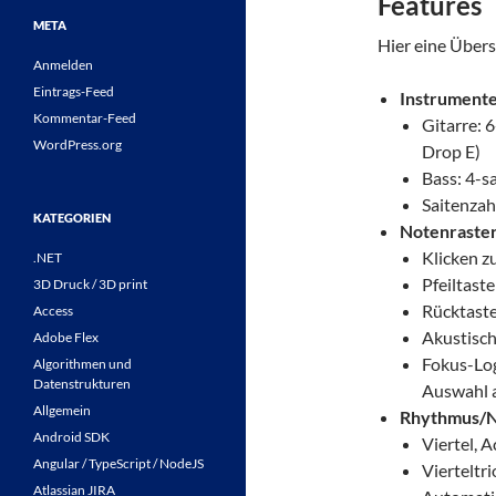
Features
META
Hier eine Übers
Anmelden
Eintrags-Feed
Instrument
Kommentar-Feed
Gitarre: 6
WordPress.org
Drop E)
Bass: 4-sa
Saitenzah
KATEGORIEN
Notenraster
Klicken z
.NET
Pfeiltast
3D Druck / 3D print
Rücktaste
Access
Akustisch
Adobe Flex
Fokus-Log
Algorithmen und
Datenstrukturen
Auswahl a
Allgemein
Rhythmus/
Android SDK
Viertel, A
Angular / TypeScript / NodeJS
Vierteltri
Atlassian JIRA