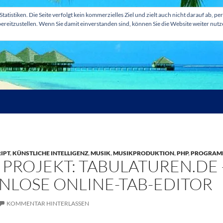
tatistiken. Die Seite verfolgt kein kommerzielles Ziel und zielt auch nicht darauf ab
ereitzustellen. Wenn Sie damit einverstanden sind, können Sie die Website weiter nut
IPT
,
KÜNSTLICHE INTELLIGENZ
,
MUSIK
,
MUSIKPRODUKTION
,
PHP
,
PROGRAM
 PROJEKT: TABULATUREN.DE 
NLOSE ONLINE-TAB-EDITOR
KOMMENTAR HINTERLASSEN