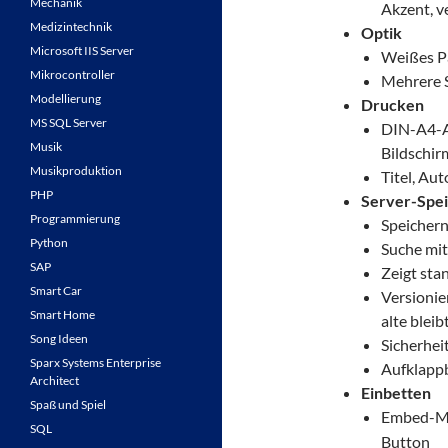
Mechanik
Akzent, v
Medizintechnik
Optik
Microsoft IIS Server
Weißes Pa
Mikrocontroller
Mehrere S
Modellierung
Drucken
MS SQL Server
DIN-A4-An
Musik
Bildschir
Musikproduktion
Titel, Au
PHP
Server-Spe
Programmierung
Speichern
Python
Suche mit
SAP
Zeigt sta
Smart Car
Versionie
Smart Home
alte bleib
Song Ideen
Sicherhei
Sparx Systems Enterprise
Aufklappb
Architect
Einbetten
Spaß und Spiel
Embed-Mo
SQL
Button