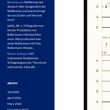
Bavarikus
zu
Wellerman auf
deutsch: Wer ist eigentlich die
Wellerman und warum bringt
sie uns Zucker und Tee und
Rum?
Sabbi_48
zu
5 Dinge die man
bei der Produktion von
Ballermann-Hits beachten
muss. Wie produziert man
einen Ballermann Hit? Das
Ballermann-Rezept …
Becker Arling
zu
VST
Instrument: Realistische
Schlagzeugsounds / Toontrack
ezDrummer 2 Bundle
ARCHIV
Juli 2026
April 2026
März 2026
November 2025