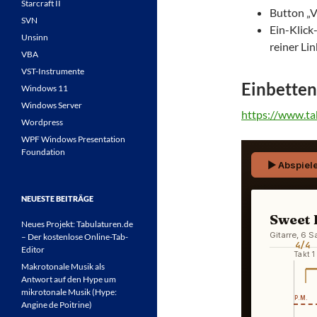
Starcraft II
Button „V
SVN
Ein-Klic
Unsinn
reiner Lin
VBA
VST-Instrumente
Einbetten
Windows 11
Windows Server
https://www.t
Wordpress
WPF Windows Presentation
Foundation
NEUESTE BEITRÄGE
Neues Projekt: Tabulaturen.de
– Der kostenlose Online-Tab-
Editor
Makrotonale Musik als
Antwort auf den Hype um
mikrotonale Musik (Hype:
Angine de Poitrine)