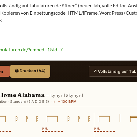
ollständig auf Tabulaturen.de öffnen“ (neuer Tab, volle Editor-Ans
k-Kopieren von Einbettungscode: HTML/iFrame, WordPress (Cu
k
abulaturen.de/?embed=1&id=7