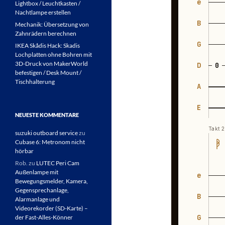
Lightbox / Leuchtkasten /
Nachtlampe erstellen
Mechanik: Übersetzung von
Zahnrädern berechnen
IKEA Skådis Hack: Skadis
Lochplatten ohne Bohren mit
3D-Druck von MakerWorld
befestigen / Desk Mount /
Tischhalterung
NEUESTE KOMMENTARE
suzuki outboard service
zu
Cubase 6: Metronom nicht
hörbar
Rob.
zu
LUTEC Peri Cam
Außenlampe mit
Bewegungsmelder, Kamera,
Gegensprechanlage,
Alarmanlage und
Videorekorder (SD-Karte) –
der Fast-Alles-Könner