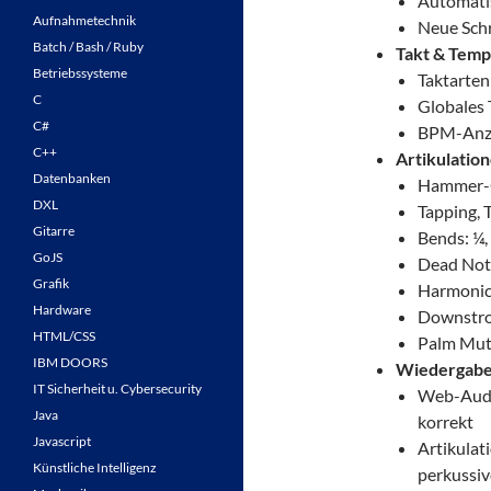
Automati
Aufnahmetechnik
Neue Schr
Batch / Bash / Ruby
Takt & Tem
Betriebssysteme
Taktarten 
C
Globales 
C#
BPM-Anze
C++
Artikulatio
Datenbanken
Hammer-On
DXL
Tapping, 
Gitarre
Bends: ¼,
GoJS
Dead Note
Grafik
Harmonic
Hardware
Downstrok
HTML/CSS
Palm Mute
IBM DOORS
Wiedergab
IT Sicherheit u. Cybersecurity
Web-Audio
Java
korrekt
Javascript
Artikulat
Künstliche Intelligenz
perkussiv