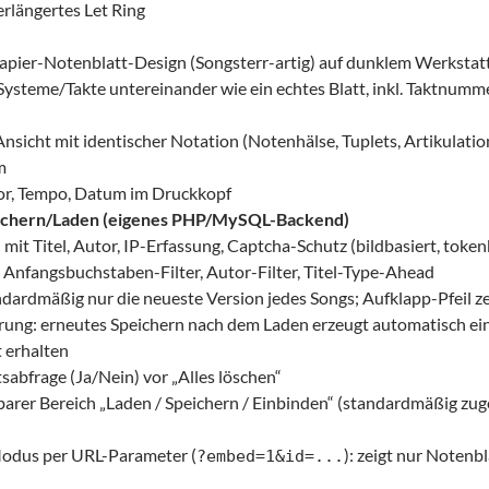
erlängertes Let Ring
pier-Notenblatt-Design (Songsterr-artig) auf dunklem Werkstat
ysteme/Takte untereinander wie ein echtes Blatt, inkl. Taktnumm
sicht mit identischer Notation (Notenhälse, Tuplets, Artikulatio
m
tor, Tempo, Datum im Druckkopf
ichern/Laden (eigenes PHP/MySQL-Backend)
 mit Titel, Autor, IP-Erfassung, Captcha-Schutz (bildbasiert, token
 Anfangsbuchstaben-Filter, Autor-Filter, Titel-Type-Ahead
ndardmäßig nur die neueste Version jedes Songs; Aufklapp-Pfeil ze
rung: erneutes Speichern nach dem Laden erzeugt automatisch ein
t erhalten
tsabfrage (Ja/Nein) vor „Alles löschen“
arer Bereich „Laden / Speichern / Einbinden“ (standardmäßig zug
dus per URL-Parameter (
): zeigt nur Notenb
?embed=1&id=...